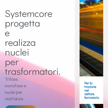
Systemcore
progetta
e
realizza
nuclei
per
trasformatori.
Trifase,
Per la
monofase e
trazione
nel
nuclei per
settore
ferroviario
reattanze.