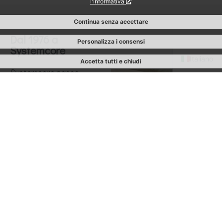
l'informativa
Continua senza accettare
Dal 1976 a
Personalizza i consensi
English
Systemcore
Italiano
Accetta tutti e chiudi
Systemcore nasce
dall’esperienza di Fa.Pi.Ve.
(1976) e prosegue oggi con
una visione evoluta del
settore […]
Chi siamo